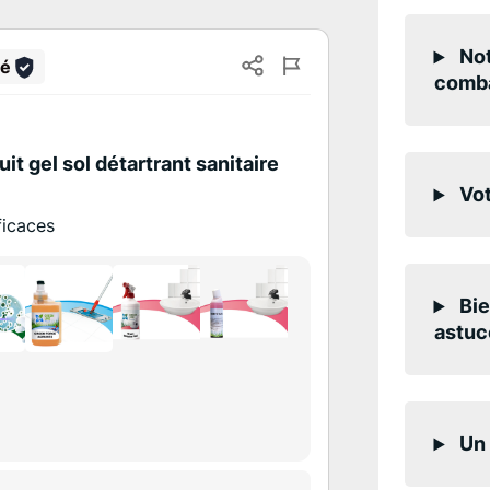
Not
lé
comba
it gel sol détartrant sanitaire
Vot
ficaces
Bie
astuc
Un 