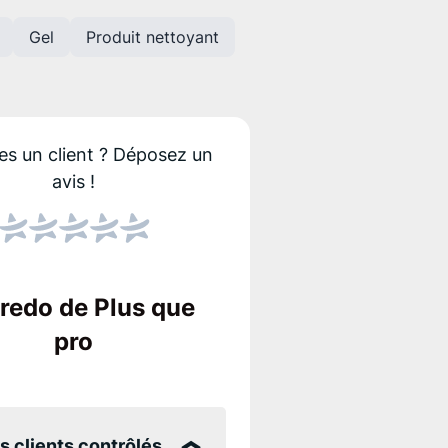
Gel
Produit nettoyant
es un client ?
Déposez un
avis !
Score NPS
Le NPS indique si les
Un score élevé sign
credo de Plus que
entreprise !
pro
s clients contrôlés