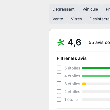
Dégraissant
Véhicule
Pr
Vente
Vitres
Désinfecta
4,6
55 avis co
Filtrer les avis
5 étoiles
4 étoiles
3 étoiles
2 étoiles
1 étoile