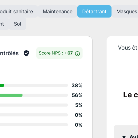
oduit sanitaire
Maintenance
Détartrant
Masques
nt
Sol
Vous êt
ntrôlés
Score NPS :
+67
Détails des notes
38%
Accueil général
Le 
56%
Aide au choix/conseil
5%
Qualité/diversité
0%
0%
Qualité continue
Avi