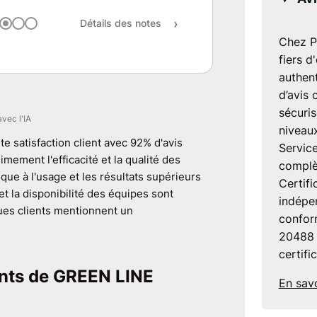
Rapport qualité / prix
Détails des notes
Recommandation
Chez P
fiers d
authent
d’avis 
sécuris
avec l'IA
niveaux
te satisfaction client avec 92% d'avis
Service
imement l'efficacité et la qualité des
complè
que à l'usage et les résultats supérieurs
Certifi
t la disponibilité des équipes sont
indépen
ues clients mentionnent un
confor
20488 
certifi
ients de GREEN LINE
En savo