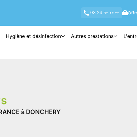
03 24 5
Offr
* ** **
Hygiène et désinfection
Autres prestations
L'ent
ts
 FRANCE à DONCHERY