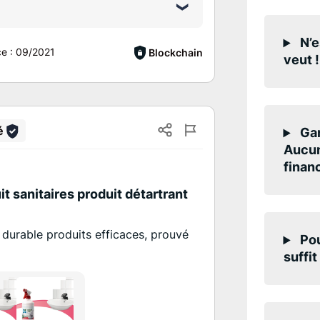
N’e
ce :
09/2021
Blockchain
veut !
é
Gar
Aucun
finan
t sanitaires produit détartrant
durable produits efficaces, prouvé
Pou
suffit