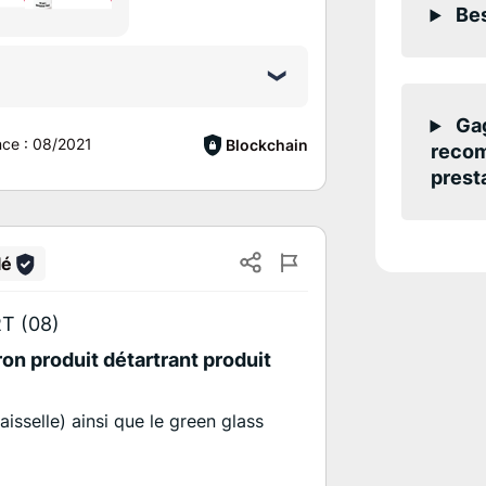
Bes
Gag
nce :
08/2021
Blockchain
recom
presta
lé
T (08)
ron produit détartrant produit
aisselle) ainsi que le green glass