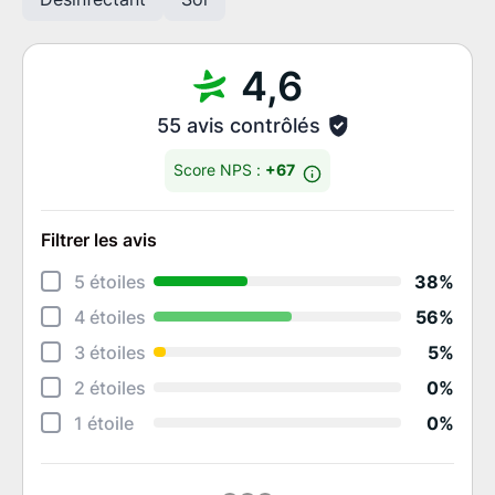
4,6
55 avis contrôlés
Score NPS :
+67
Filtrer les avis
Déta
5 étoiles
38%
Accu
4 étoiles
56%
Aide
3 étoiles
5%
Qual
2 étoiles
0%
Qual
1 étoile
0%
Rapp