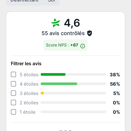
4,6
55 avis contrôlés
Score NPS :
+67
Filtrer les avis
Déta
5 étoiles
38%
Accu
4 étoiles
56%
Aide
3 étoiles
5%
Qual
2 étoiles
0%
Qual
1 étoile
0%
Rapp