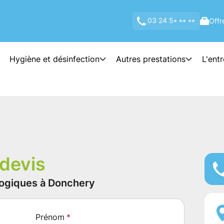
03 24 5
Offr
* ** **
Hygiène et désinfection
Autres prestations
L'ent
devis
ologiques à Donchery
Prénom