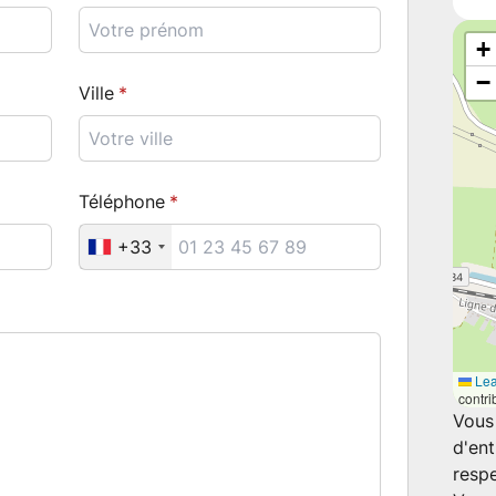
+
−
Ville
Téléphone
+33
Lea
contri
Vous
d'ent
resp