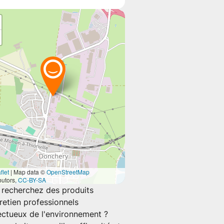
flet
|
Map data ©
OpenStreetMap
butors,
CC-BY-SA
 recherchez des produits
retien professionnels
ectueux de l'environnement ?