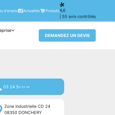
4,6
es d'emploi
Actualités
Produits
| 55 avis contrôlés
reprise
DEMANDEZ UN DEVIS
03 24 5
* ** **
Zone Industrielle CD 24
08350
DONCHERY