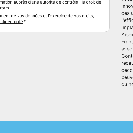
amation auprès d'une autorité de contrôle ; le droit de
innov
rtem.
des u
tement de vos données et l'exercice de vos droits,
l'effi
nfidentialité
.*
Impl
Arden
Fran
avec 
Cont
recev
déco
peuv
du ne