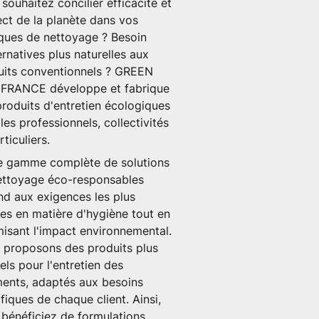
souhaitez concilier efficacité et
ct de la planète dans vos
iques de nettoyage ? Besoin
ernatives plus naturelles aux
uits conventionnels ? GREEN
 FRANCE développe et fabrique
produits d'entretien écologiques
 les
professionnels
,
collectivités
rticuliers
.
e gamme complète de
solutions
ettoyage éco-responsables
d aux exigences les plus
tes en matière d'hygiène tout en
isant l'impact environnemental.
 proposons des
produits plus
els
pour l'entretien des
ments, adaptés aux besoins
fiques de chaque client. Ainsi,
bénéficiez de formulations