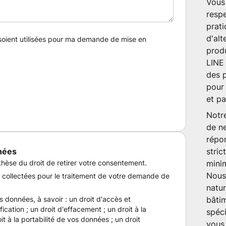
Vous 
respe
prat
d'alt
oient utilisées pour ma demande de mise en
prod
LINE
des
pour
et
pa
Notr
de n
répon
nées
stric
hèse du droit de retirer votre consentement.
minim
Nous
 collectées pour le traitement de votre demande de
natur
s données, à savoir : un droit d'accès et
bâti
fication ; un droit d'effacement ; un droit à la
spéci
oit à la portabilité de vos données ; un droit
vous 