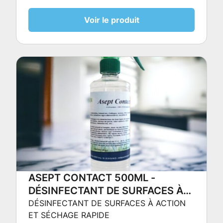
INSECTICIDE LÉGIONELLOSE
LÉGIONELLOSE
Voir le produit
ASEPT CONTACT 500ML -
DÉSINFECTANT DE SURFACES À
ACTION ET SÉCHAGE RAPIDE
DÉSINFECTANT DE SURFACES À ACTION
ET SÉCHAGE RAPIDE