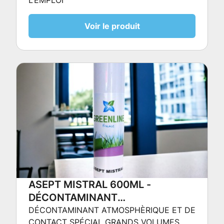
Voir le produit
ASEPT MISTRAL 600ML -
DÉCONTAMINANT
ATMOSPHÈRIQUE ET DE
DÉCONTAMINANT ATMOSPHÈRIQUE ET DE
CONTACT SPÉCIAL GRANDS VOLUMES
CONTACT SPÉCIAL GRANDS