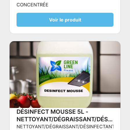
CONCENTRÉE
Voir le produit
DÉSINFECT MOUSSE 5L -
NETTOYANT/DÉGRAISSANT/DÉSINFECT
AGRÉÉ CONTACT ALIMENTAIRE
NETTOYANT/DÉGRAISSANT/DÉSINFECTANT