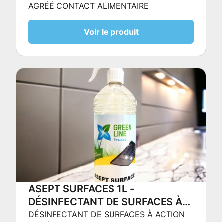
AGRÉÉ CONTACT ALIMENTAIRE
Voir le produit
ASEPT SURFACES 1L -
DÉSINFECTANT DE SURFACES À
ACTION ET SÉCHAGE RAPIDE
DÉSINFECTANT DE SURFACES À ACTION