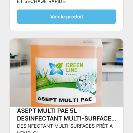
ET SÉCHAGE RAPIDE
Voir le produit
ASEPT MULTI PAE 5L -
DESINFECTANT MULTI-SURFACES
PRÊT À L’EMPLOI
DESINFECTANT MULTI-SURFACES PRÊT À
L’EMPLOI