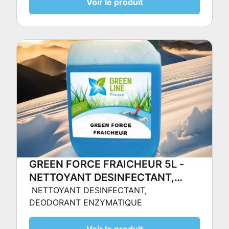
Voir le produit
GREEN FORCE FRAICHEUR 5L -
NETTOYANT DESINFECTANT,
DEODORANT ENZYMATIQUE
NETTOYANT DESINFECTANT,
DEODORANT ENZYMATIQUE
Voir le produit