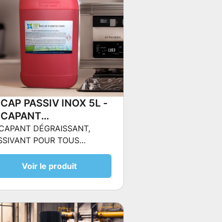
CAP PASSIV INOX 5L -
ÉCAPANT
GRAISSANT,
CAPANT DÉGRAISSANT,
SSIVANT POUR TOUS
SSIVANT POUR TOUS
TAUX
ÉTAUX
Voir le produit