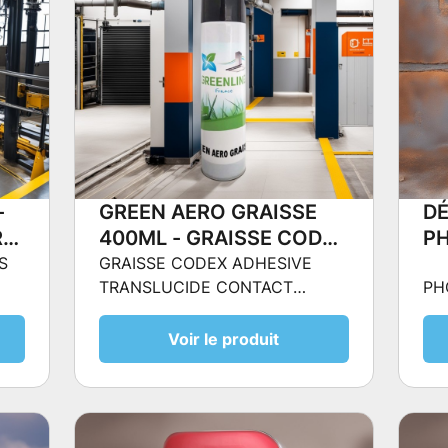
-
GREEN AERO GRAISSE
DÉ
R
400ML - GRAISSE CODEX
P
ADHESIVE TRANSLUCIDE
D
S
GRAISSE CODEX ADHESIVE
TRANSLUCIDE CONTACT
PH
CONTACT ALIMENTAIRE
ALIMENTAIRE
Voir le produit