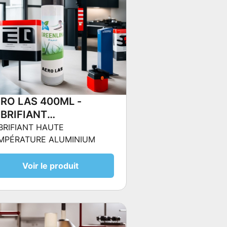
RO LAS 400ML -
BRIFIANT
ÉMOULANT SILICONE
BRIFIANT HAUTE
MPÉRATURE ALUMINIUM
NTACT ALIMENTAIRE
Voir le produit