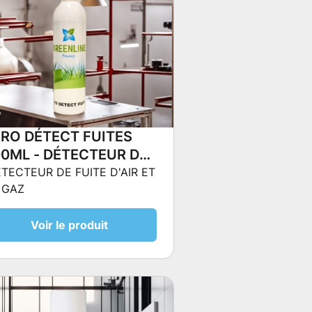
RO DÉTECT FUITES
0ML - DÉTECTEUR DE
ITE D'AIR ET DE GAZ
TECTEUR DE FUITE D'AIR ET
 GAZ
Voir le produit