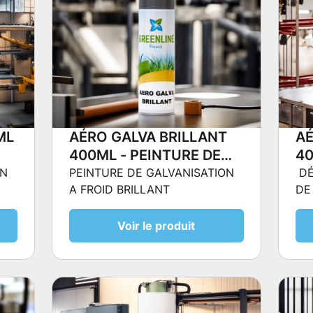
ML
AÉRO GALVA BRILLANT
AÉ
400ML - PEINTURE DE
40
ID
GALVANISATION A FROID
FU
ON
PEINTURE DE GALVANISATION
DÉ
A FROID BRILLANT
DE
BRILLANT
Voir le produit