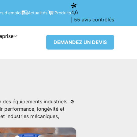
4,6
es d'emploi
Actualités
Produits
| 55 avis contrôlés
reprise
DEMANDEZ UN DEVIS
n des équipements industriels. ⚙️
tir performance, longévité et
n et industries mécaniques,