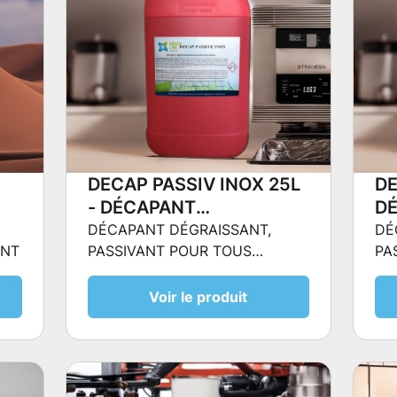
DECAP PASSIV INOX 25L
DE
- DÉCAPANT
D
DÉGRAISSANT,
DÉ
DÉCAPANT DÉGRAISSANT,
DÉ
ANT
PASSIVANT POUR TOUS
PA
PASSIVANT POUR TOUS
PA
MÉTAUX
MÉ
MÉTAUX
M
Voir le produit