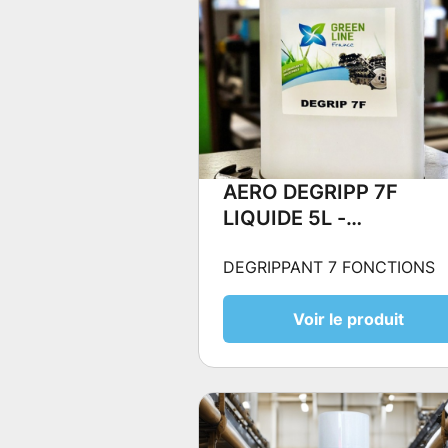
AERO DEGRIPP 7F
LIQUIDE 5L -
DEGRIPPANT 7
DEGRIPPANT 7 FONCTIONS
FONCTIONS
Voir le produit