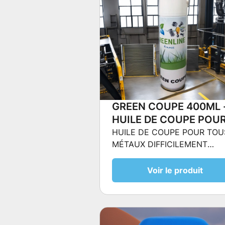
GREEN COUPE 400ML 
HUILE DE COUPE POU
TOUS MÉTAUX
HUILE DE COUPE POUR TOU
MÉTAUX DIFFICILEMENT
DIFFICILEMENT
USINABLES
USINABLES
Voir le produit