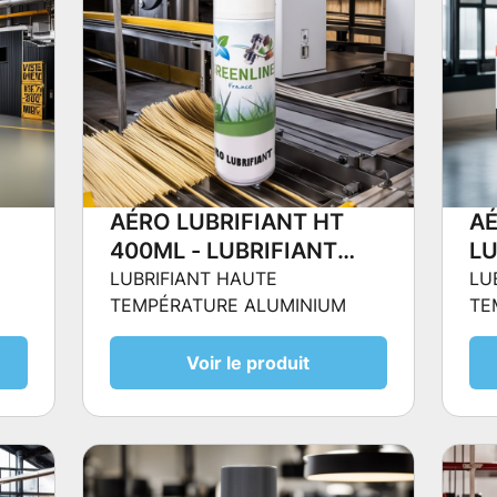
AÉRO LUBRIFIANT HT
AÉ
400ML - LUBRIFIANT
LU
HAUTE TEMPÉRATURE
D
LUBRIFIANT HAUTE
LU
TEMPÉRATURE ALUMINIUM
TE
ALUMINIUM
CO
Voir le produit