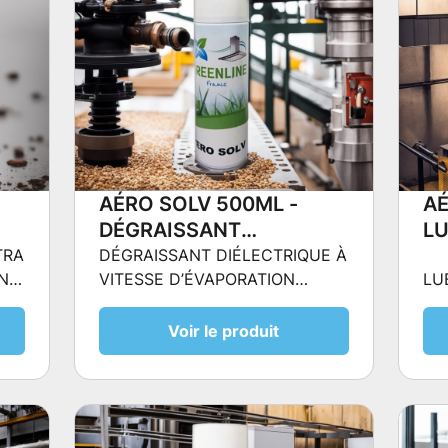
AÉRO SOLV 500ML -
AÉ
DÉGRAISSANT
LU
DIÉLECTRIQUE À
PT
TRA
DÉGRAISSANT DIÉLECTRIQUE À
NT
VITESSE D’ÉVAPORATION
LU
AUT
VITESSE D’ÉVAPORATION
NT
RAPIDE
NT
RAPIDE
Voir le produit
NT