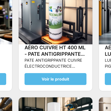
AÉRO CUIVRE HT 400 ML
AÉ
- PATE ANTIGRIPPANTE
LU
CUIVRE
P
PATE ANTIGRIPPANTE CUIVRE
LU
ÉLECTROCONDUCTRICE
PI
ÉLECTROCONDUCTRICE
HAUTE TEMPERATURE
HAUTE TEMPERATURE
Voir le produit