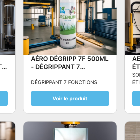
-
AÉRO DÉGRIPP 7F 500ML
A
T
- DÉGRIPPANT 7
ÉT
FONCTIONS
SO
SO
DÉGRIPPANT 7 FONCTIONS
ÉT
ÉT
ÉV
À 
TO
Voir le produit
T
SÉ