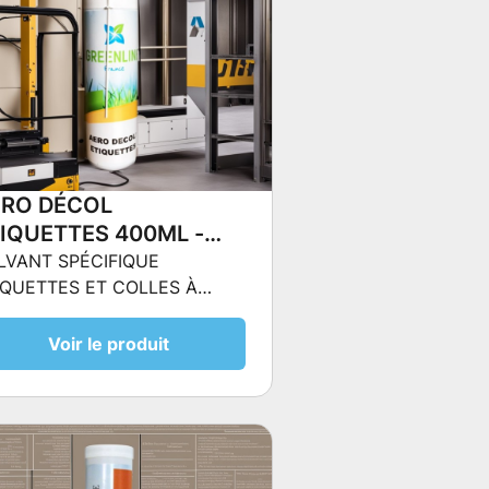
ERO DÉCOL
IQUETTES 400ML -
LVANT SPÉCIFIQUE
LVANT SPÉCIFIQUE
IQUETTES ET COLLES À
IQUETTES ET COLLES
APORATION RAPIDE,
ÉVAPORATION RAPIDE,
TALEMENT SÉCURITAIRE
Voir le produit
OTALEMENT
CURITAIRE