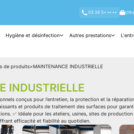
03 24 5
Offr
* ** **
Hygiène et désinfection
Autres prestations
L'ent
s de produits
>
MAINTENANCE INDUSTRIELLE
 INDUSTRIELLE
nels conçus pour l’entretien, la protection et la réparatio
graissants et produits de traitement des surfaces pour garan
tions. ✅ Idéale pour les ateliers, usines, sites de productio
rant efficacité et fiabilité au quotidien.