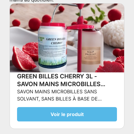
GREEN BILLES CHERRY 3L -
SAVON MAINS MICROBILLES
SANS SOLVANT, SANS BILLES À
SAVON MAINS MICROBILLES SANS
SOLVANT, SANS BILLES À BASE DE
BASE DE POLYMÈRES
POLYMÈRES
Voir le produit