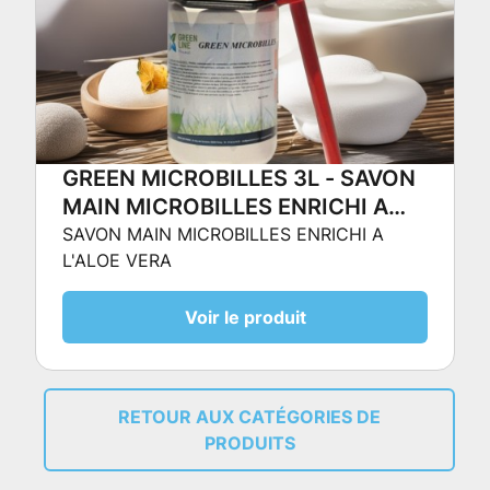
GREEN MICROBILLES 3L - SAVON
MAIN MICROBILLES ENRICHI A
L'ALOE VERA
SAVON MAIN MICROBILLES ENRICHI A
L'ALOE VERA
Voir le produit
RETOUR AUX CATÉGORIES DE
PRODUITS